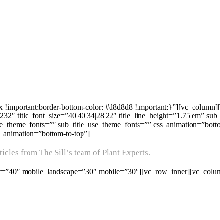
important;border-bottom-color: #d8d8d8 !important;}”][vc_column][g
″ title_font_size=”40|40|34|28|22″ title_line_height=”1.75|em” sub_t
se_theme_fonts=”” sub_title_use_theme_fonts=”” css_animation=”botto
_animation=”bottom-to-top”]
icles from The Sill’s team of Plant Experts.
ait=”40″ mobile_landscape=”30″ mobile=”30″][vc_row_inner][vc_column