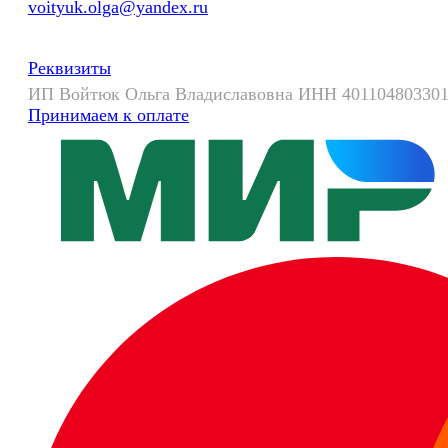
voityuk.olga@yandex.ru
Реквизиты
ИП Войтюк Ольга Владиславовна ИНН 401104803301
Принимаем к оплате