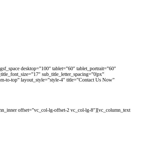
sf_space desktop=”100″ tablet=”60″ tablet_portrait=”60″
itle_font_size=”17″ sub_title_letter_spacing=”0|px”
m-to-top” layout_style=”style-4″ title=”Contact Us Now”
_inner offset=”vc_col-lg-offset-2 vc_col-lg-8″][vc_column_text