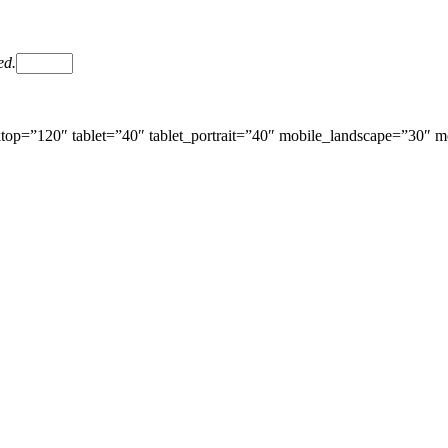
ed.
ktop=”120″ tablet=”40″ tablet_portrait=”40″ mobile_landscape=”30″ 