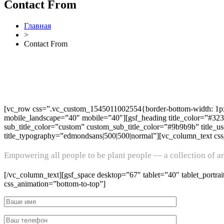
Contact From
Главная
>
Contact From
[vc_row css=”.vc_custom_1545011002554{border-bottom-width: 1px !
mobile_landscape=”40″ mobile=”40″][gsf_heading title_color=”#323232
sub_title_color=”custom” custom_sub_title_color=”#9b9b9b” title_u
title_typography=”edmondsans|500|500|normal”][vc_column_text css
Empowering all people to be plant people — a collection of art
[/vc_column_text][gsf_space desktop=”67″ tablet=”40″ tablet_portr
css_animation=”bottom-to-top”]