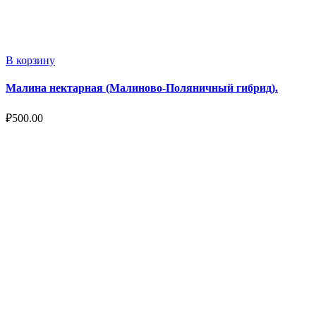
В корзину
Малина нектарная (Малиново-Поляничный гибрид).
₽
500.00