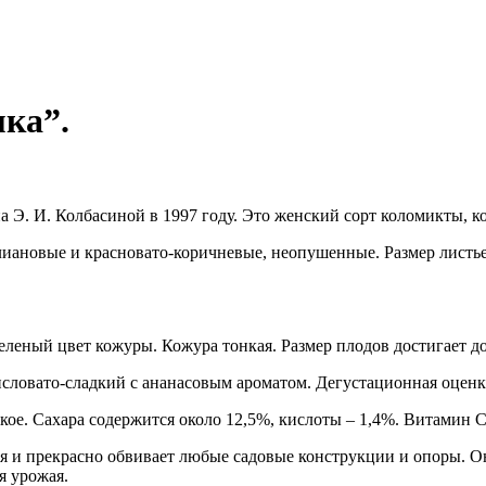
ка”.
а Э. И. Колбасиной в 1997 году. Это женский сорт коломикты, 
, лиановые и красновато-коричневые, неопушенные. Размер листь
еный цвет кожуры. Кожура тонкая. Размер плодов достигает до
исловато-сладкий с ананасовым ароматом. Дегустационная оценка
е. Сахара содержится около 12,5%, кислоты – 1,4%. Витамин С 
я и прекрасно обвивает любые садовые конструкции и опоры. О
я урожая.