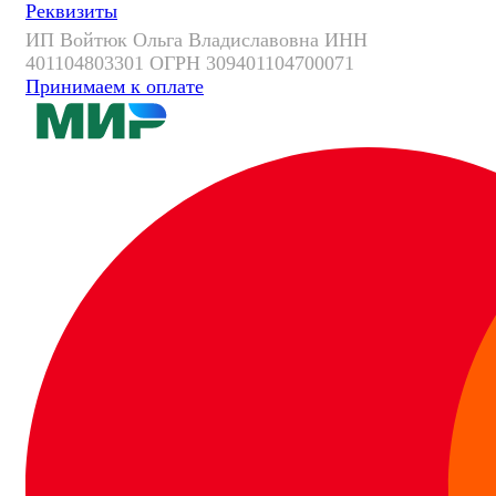
Реквизиты
ИП Войтюк Ольга Владиславовна ИНН
401104803301 ОГРН 309401104700071
Принимаем к оплате