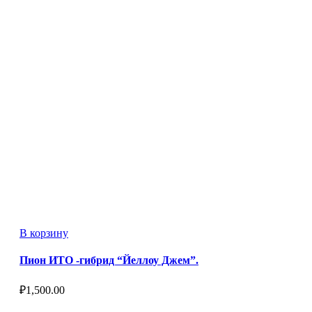
В корзину
Пион ИТО -гибрид “Йеллоу Джем”.
₽
1,500.00