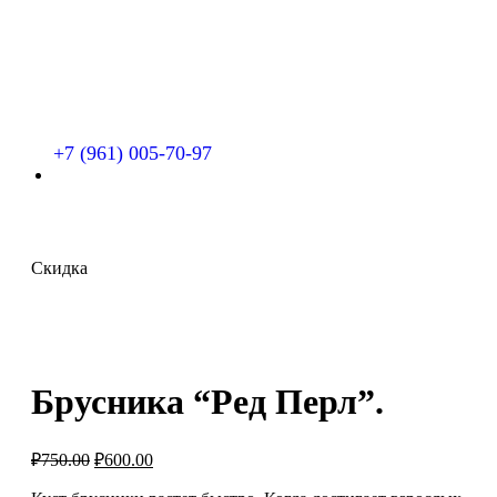
+7 (961) 005-70-97
Скидка
Брусника “Ред Перл”.
Первоначальная
Текущая
₽
750.00
₽
600.00
цена
цена:
составляла