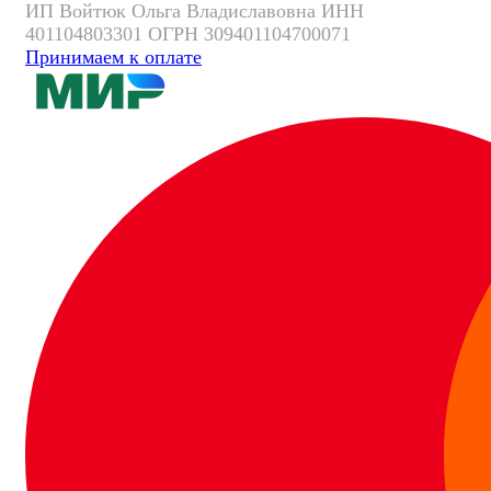
ИП Войтюк Ольга Владиславовна ИНН
401104803301 ОГРН 309401104700071
Принимаем к оплате