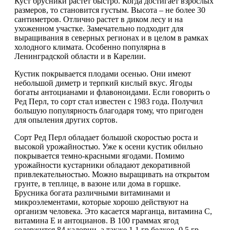
Куст брусники растет быстро. Когда достигает взрослых
₽600.00.
размеров, то становится густым. Высота – не более 30
₽750.00.
сантиметров. Отлично растет в диком лесу и на
ухоженном участке. Замечательно подходит для
выращивания в северных регионах и в целом в рамках
холодного климата. Особенно популярна в
Ленинградской области и в Карелии.
Кустик покрывается плодами осенью. Они имеют
небольшой диметр и терпкий кислый вкус. Ягоды
богаты антоцианами и флавоноидами. Если говорить о
Ред Перл, то сорт стал известен с 1983 года. Получил
большую популярность благодаря тому, что пригоден
для опыления других сортов.
Сорт Ред Перл обладает большой скоростью роста и
высокой урожайностью. Уже к осени кустик обильно
покрывается темно-красными ягодами. Помимо
урожайности кустарники обладают декоративной
привлекательностью. Можно выращивать на открытом
грунте, в теплице, в вазоне или дома в горшке.
Брусника богата различными витаминами и
микроэлементами, которые хорошо действуют на
организм человека. Это касается марганца, витамина С,
витамина Е и антоцианов. В 100 граммах ягод
содержится 84 калории, а также 1,1 гр белков, 0,5 гр