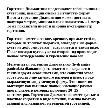
Гортензия Диамантино представляет собой пышный
кустарник, имеющий слегка вытянутую форму.
Высота гортензии Диамантино может достигать
полутора метров, минимальный показатель – 1 метр.
Те же показатели имеет и ширина куста-диаметр
гортензии.
Гортензия имеет жесткие, крепкие, прямые стебли,
которые не требуют подвязки, благодаря им форма
куста не деформируется – сохраняется в таком виде.
После посадки куста, уже на второй год происходит
полное затвердевание и укрепление побегов.
Метельчатая гортензия Диамантино (hydrangea
paniculata diamantino) отличается и выделяется
такими двумя особенностями, что соцветия этого
сорта достаточно крупного размера и имеют ярко
выраженную закругленную форму. Эти соцветия
выглядят как пышные шапки, имеющие разные
цвета, диаметр которых примерно 20 -25
сантиметров. Гортензия Диамантино имеет густые и
плотные соцветия в виде метёлки, именно поэтому
данный вид называют метельчатой гортензией.