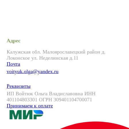
Адрес
Калужская обл. Малоярославецкий район д.
Локонское ул. Неделинская д.11
Почта
voityuk.olga@yandex.ru
Реквизиты
ИП Войтюк Ольга Владиславовна ИНН
401104803301 ОГРН 309401104700071
Принимаем к оплате