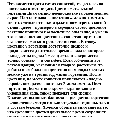
Что касается цвета самих соцветий, то здесь точно
никто вам ответ не даст. Цветки метельчатой
гортензия Диамантино неоднократно за сезон меняют
окрас. На этапе начала цветения – можно заметить
желто-зеленые оттенки и даже просмотреть золотой
отлив, далее – примерно в середине своего цветения –
растение принимает белоснежное опыление, а уже на
этапе завершения цветения – соцветия гортензии
становится мягкого розового оттенка. К слову,
цветение у гортензии достаточно щедрое и
продолжается длительное время – начало которого
выпадает на первый месяц лета, и завершается
только осенью — в сентябре. Если соблюдать все
рекомендации, касающиеся ухода за растением, то
добиться изобильного цветения на молодых кустах
можно уже на третий год жизни гортензии. После
цветения, на месте соцветий появляются «плоды-
коробочки», размер которых 3 миллиметра. Цветы
гортензии Диамантино кроме выращивания и
украшения сада, также подходят для срезки.
Красивые, пышные, благоухающие цветки гортензии
великолепно смотрятся как отдельная единица, так и
в составе букетов. Хочется обратить внимание на то,
что срезанные цветки длительное время сохраняют
свои прекрасные качества, аромат и свежесть.