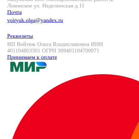
Локонское ул. Неделинская д.11
Почта
voityuk.olga@yandex.ru
Реквизиты
ИП Войтюк Ольга Владиславовна ИНН
401104803301 ОГРН 309401104700071
Принимаем к оплате