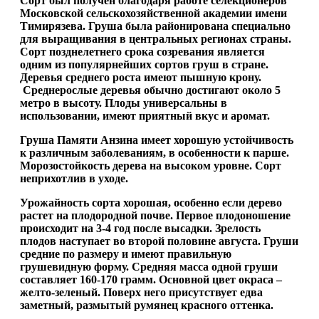
Сорт был получен благодаря работе селекционеров
Московской сельскохозяйственной академии имени
Тимирязева. Груша была районирована специально
для выращивания в центральных регионах страны.
Сорт
позднелетнего
срока созревания является
одним из популярнейших сортов груш в стране.
Деревья среднего роста имеют пышную крону.
Среднерослые деревья обычно достигают около 5
метро в высоту. Плоды универсальны в
использовании, имеют приятный вкус и аромат.
Груша Памяти Анзина имеет
хорошую устойчивость
к различным заболеваниям
, в особенности к парше.
Морозостойкость дерева на высоком уровне.
Сорт
неприхотлив в уходе.
Урожайность сорта хорошая
, особенно если дерево
растет на плодородной почве. Первое плодоношение
происходит на 3-4 год после высадки. Зрелость
плодов наступает во второй половине августа. Груши
средние по размеру и имеют правильную
грушевидную форму. Средняя масса одной груши
составляет 160-170 грамм. Основной цвет окраса –
желто-зеленый. Поверх него присутствует едва
заметный, размытый румянец красного оттенка.