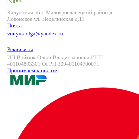
Адрес
Калужская обл. Малоярославецкий район д.
Локонское ул. Неделинская д.11
Почта
voityuk.olga@yandex.ru
Реквизиты
ИП Войтюк Ольга Владиславовна ИНН
401104803301 ОГРН 309401104700071
Принимаем к оплате