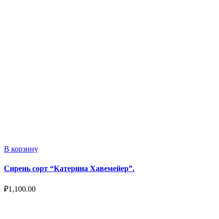
В корзину
Сирень сорт “Катерина Хавемейер”.
₽
1,100.00