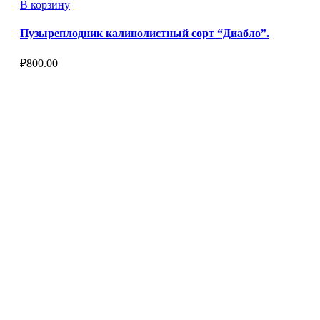
В корзину
Пузыреплодник калинолистный сорт “Диабло”.
₽
800.00