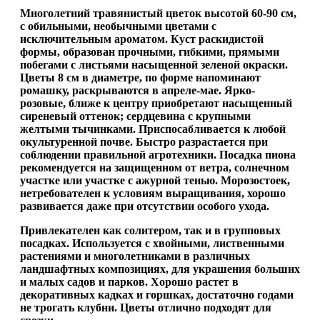
Многолетний травянистый цветок высотой 60-90 см,
с обильными, необычными цветами с
исключительным ароматом. Куст раскидистой
формы, образован прочными, гибкими, прямыми
побегами с листьями насыщенной зеленой окраски.
Цветы 8 см в диаметре, по форме напоминают
ромашку, раскрываются в апреле-мае. Ярко-
розовые, ближе к центру приобретают насыщенный
сиреневый оттенок; сердцевина с крупными
желтыми тычинками. Приспосабливается к любой
окультуренной почве. Быстро разрастается при
соблюдении правильной агротехники. Посадка пиона
рекомендуется на защищенном от ветра, солнечном
участке или участке с ажурной тенью. Морозостоек,
нетребователен к условиям выращивания, хорошо
развивается даже при отсутствии особого ухода.
Привлекателен как солитером, так и в групповых
посадках. Используется с хвойными, лиственными
растениями и многолетниками в различных
ландшафтных композициях, для украшения больших
и малых садов и парков. Хорошо растет в
декоративных кадках и горшках, достаточно годами
не трогать клубни. Цветы отлично подходят для