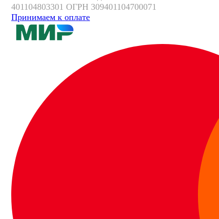
401104803301 ОГРН 309401104700071
Принимаем к оплате