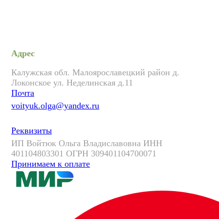
Адрес
Калужская обл. Малоярославецкий район д.
Локонское ул. Неделинская д.11
Почта
voityuk.olga@yandex.ru
Реквизиты
ИП Войтюк Ольга Владиславовна ИНН
401104803301 ОГРН 309401104700071
Принимаем к оплате