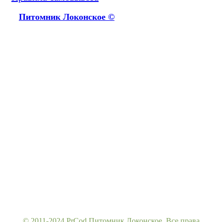
Питомник Локонское ©
© 2011-2024 PrCod Питомник Локонское, Все права