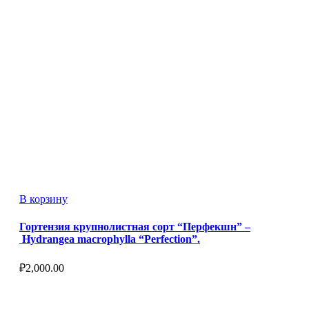
В корзину
Гортензия крупнолистная сорт “Перфекшн” –
Hydrangea macrophylla “Perfection”.
₽
2,000.00