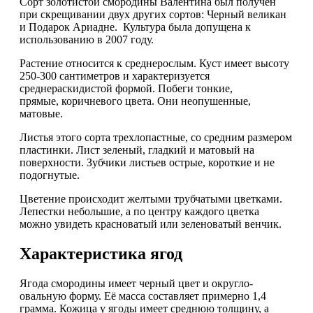
Сорт золотистой смородины Валентина был получен
при скрещивании двух других сортов: Черный великан
и Подарок Ариадне. Культура была допущена к
использованию в 2007 году.
Растение относится к среднерослым. Куст имеет высоту
250-300 сантиметров и характеризуется
среднераскидистой формой. Побеги тонкие,
прямые, коричневого цвета. Они неопушенные,
матовые.
Листья этого сорта трехлопастные, со средним размером
пластинки. Лист зеленый, гладкий и матовый на
поверхности. Зубчики листьев острые, короткие и не
подогнутые.
Цветение происходит желтыми трубчатыми цветками.
Лепестки небольшие, а по центру каждого цветка
можно увидеть красноватый или зеленоватый венчик.
Характеристика ягод
Ягода смородины имеет черный цвет и округло-
овальную форму. Её масса составляет примерно 1,4
грамма. Кожица у ягоды имеет среднюю толщину, а