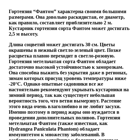
Гортензия “Фантом”
характерна своими большими
размерами. Она довольно раскидистая, ее диаметр,
как правило, составляет приблизительно 2 м.
Кустарник гортензии сорта Фантом может достигать
2,5 м высоту.
Длина соцветий может достигать 30 см. Цветы
окрашены в нежный светло-зеленый цвет. Позже
расцветка плавно переходит в светло-розовую.
Гортензия метельчатая сорта Фантом обладает
достаточно высокой устойчивостью к заморозкам.
Она способна выжить без укрытия даже в регионах,
зимам которых присущ уровень температуры ниже
-20°C. Однако опытные садовники все же
настоятельно рекомендуют укрывать кустарники на
зимний период, так как существует небольшая
вероятность того, что ветви вымерзнут. Растение
этого вида очень влаголюбиво и не любит засухи.
Именно поэтому в период жары оно нуждается в
проведении дополнительных поливов. Гортензия
метельчатая Фантом (также известная, как
Hydrangea Paniculata Phantom) обладает
иммунитетом к множеству заболеваний. В